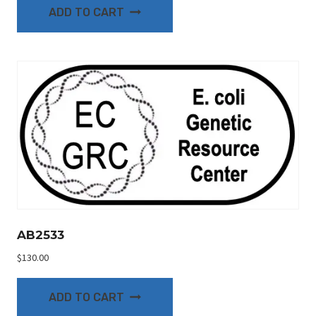
ADD TO CART
AB2533
$
130.00
ADD TO CART