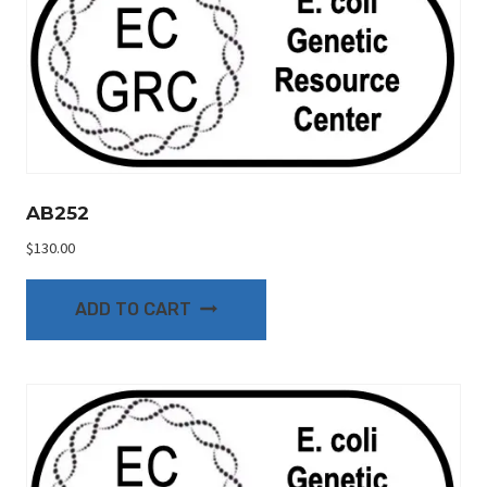
AB252
$
130.00
ADD TO CART