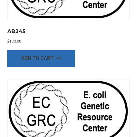
AB245
$
130.00
ADD TO CART