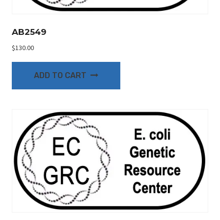
AB2549
$
130.00
ADD TO CART