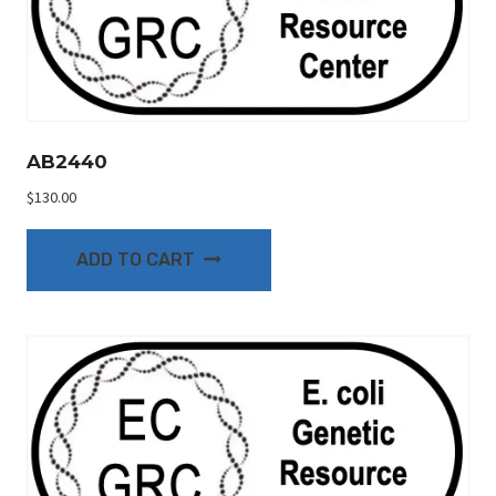
AB2440
$
130.00
ADD TO CART