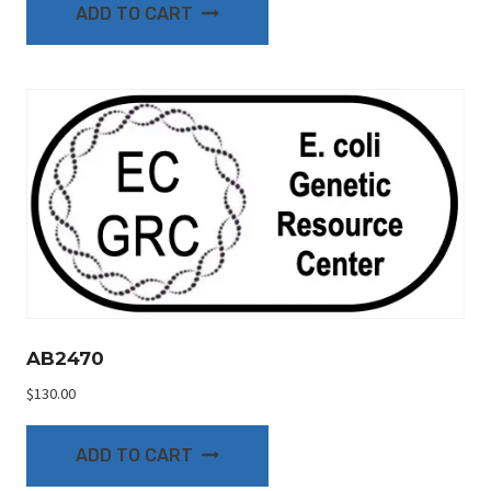
ADD TO CART
AB2470
$
130.00
ADD TO CART