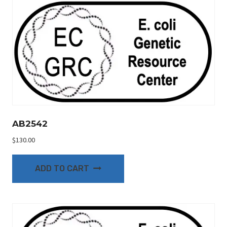
AB2542
$
130.00
ADD TO CART