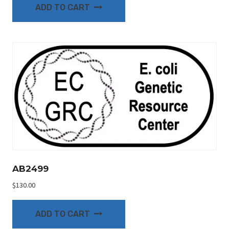
ADD TO CART
AB2499
$
130.00
ADD TO CART