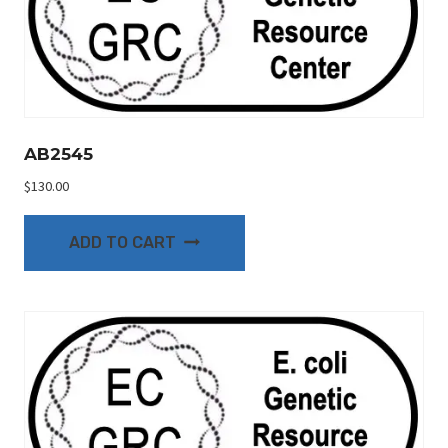
AB2545
$
130.00
ADD TO CART