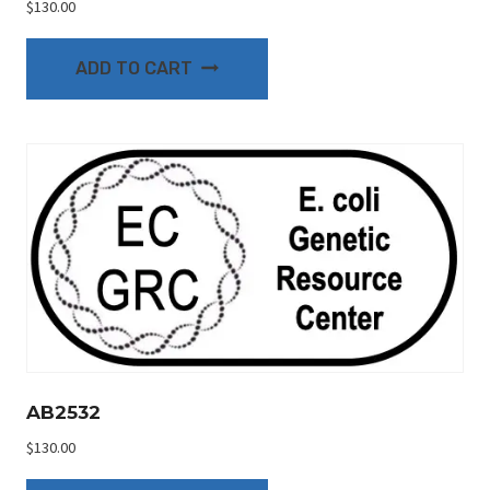
$
130.00
ADD TO CART
AB2532
$
130.00