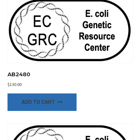
AB2480
$
130.00
ADD TO CART