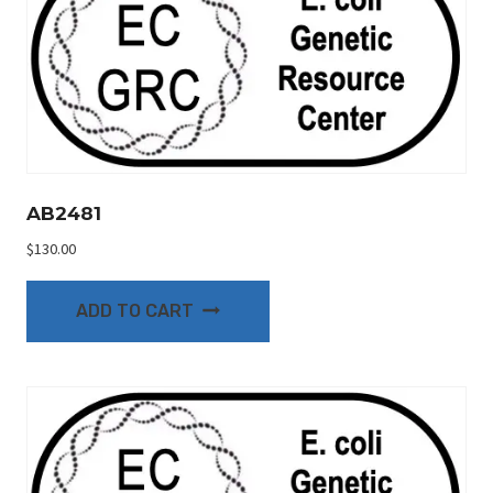
AB2481
$
130.00
ADD TO CART