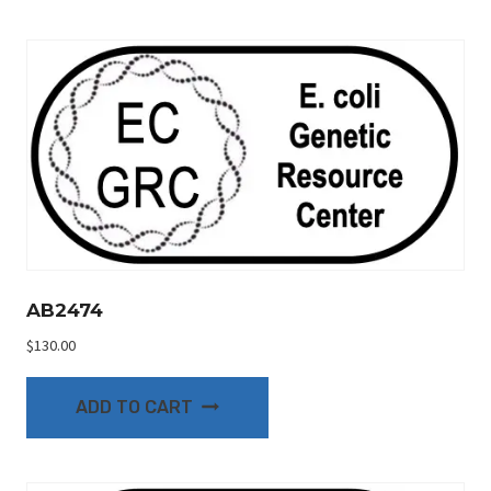
AB2474
$
130.00
ADD TO CART