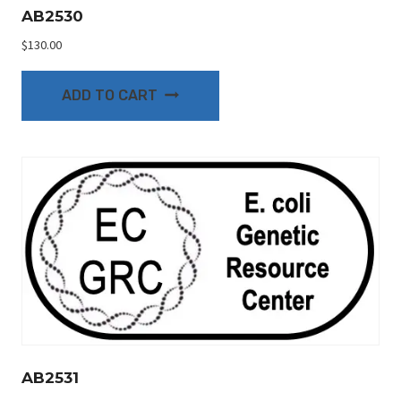
AB2530
$
130.00
ADD TO CART
AB2531