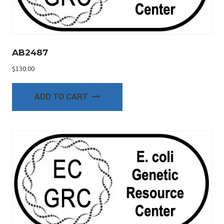
AB2487
$
130.00
ADD TO CART