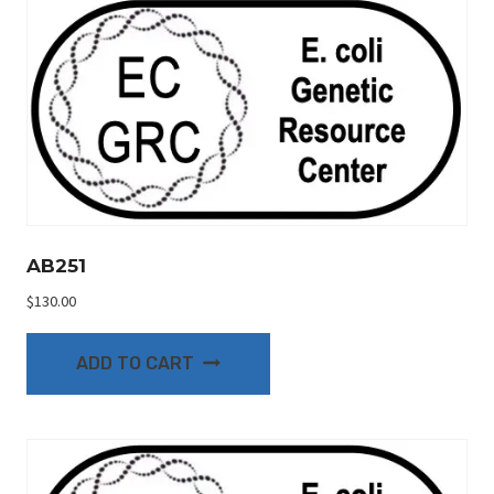
AB251
$
130.00
ADD TO CART