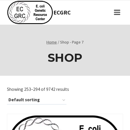
Skip
to
ECGRC
content
Home
/
Shop
- Page 7
SHOP
Showing 253–294 of 9742 results