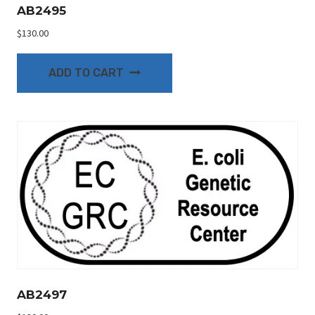
AB2495
$
130.00
ADD TO CART
AB2497