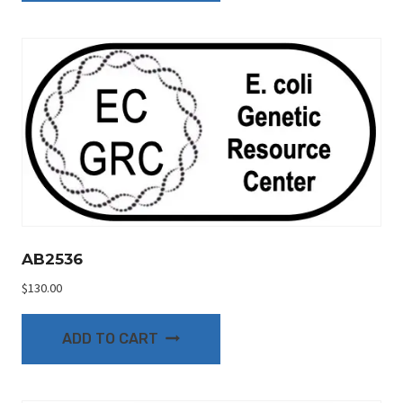
AB2536
$
130.00
ADD TO CART