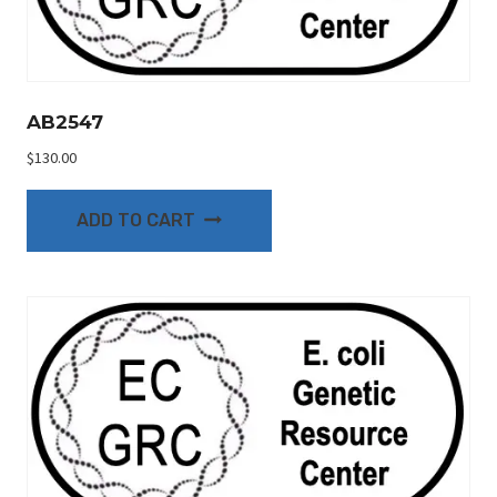
AB2547
$
130.00
ADD TO CART