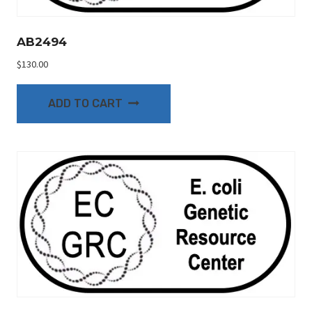
AB2494
$
130.00
ADD TO CART