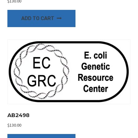
$
130.00
ADD TO CART
AB2498
$
130.00