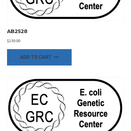
AB2528
$
130.00
ADD TO CART