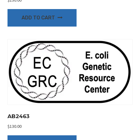
$
130.00
ADD TO CART
AB2463
$
130.00