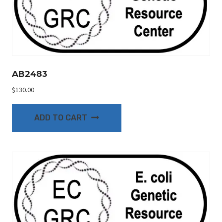
AB2483
$
130.00
ADD TO CART