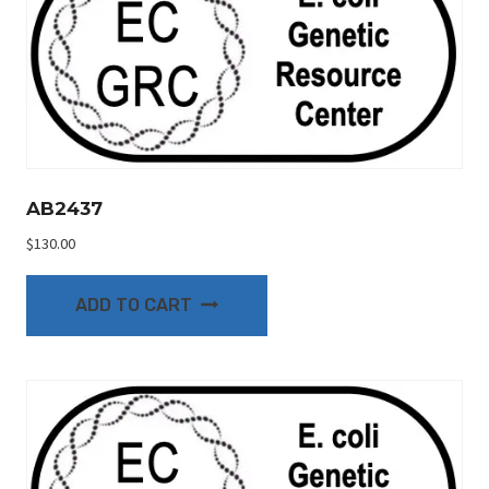
AB2437
$
130.00
ADD TO CART