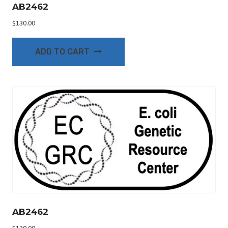
AB2462
$
130.00
ADD TO CART
AB2462