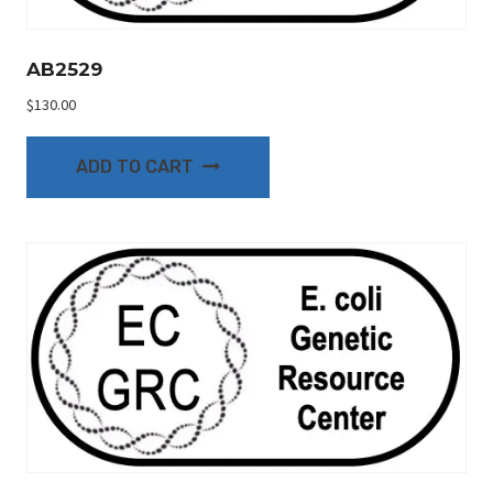
AB2529
$
130.00
ADD TO CART