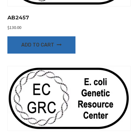
AB2457
$
130.00
ADD TO CART