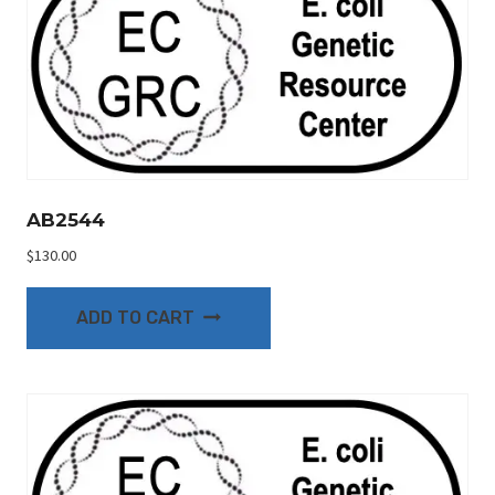
AB2544
$
130.00
ADD TO CART