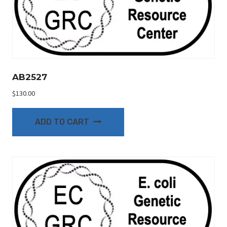
AB2527
$
130.00
ADD TO CART